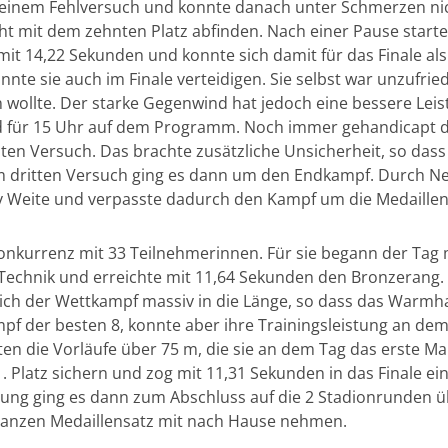
 bei einem Fehlversuch und konnte danach unter Schmerzen n
ht mit dem zehnten Platz abfinden. Nach einer Pause starte
it 14,22 Sekunden und konnte sich damit für das Finale als
onnte sie auch im Finale verteidigen. Sie selbst war unzufried
 wollte. Der starke Gegenwind hat jedoch eine bessere Lei
d für 15 Uhr auf dem Programm. Noch immer gehandicapt d
ten Versuch. Das brachte zusätzliche Unsicherheit, so dass
Im dritten Versuch ging es dann um den Endkampf. Durch Ner
iv Weite und verpasste dadurch den Kampf um die Medaillen
 Konkurrenz mit 33 Teilnehmerinnen. Für sie begann der Ta
n Technik und erreichte mit 11,64 Sekunden den Bronzerang
ich der Wettkampf massiv in die Länge, so dass das Warmhal
mpf der besten 8, konnte aber ihre Trainingsleistung an de
ten die Vorläufe über 75 m, die sie an dem Tag das erste Mal
. Platz sichern und zog mit 11,31 Sekunden in das Finale ein
tung ging es dann zum Abschluss auf die 2 Stadionrunden üb
ganzen Medaillensatz mit nach Hause nehmen.