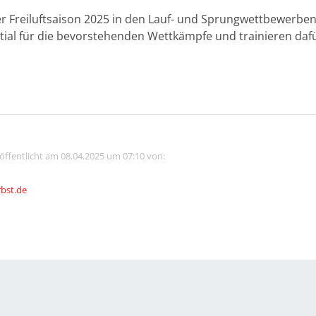
 Freiluftsaison 2025 in den Lauf- und Sprungwettbewerben
ial für die bevorstehenden Wettkämpfe und trainieren dafü
röffentlicht am 08.04.2025 um 07:10 von:
rbst.de