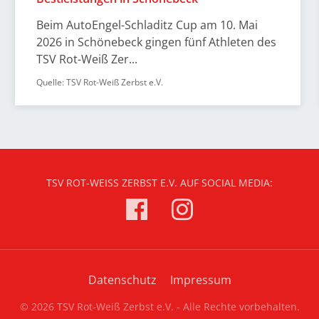
Beim AutoEngel-Schladitz Cup am 10. Mai
2026 in Schönebeck gingen fünf Athleten des
TSV Rot-Weiß Zer...
Quelle: TSV Rot-Weiß Zerbst e.V.
TSV ROT-WEISS ZERBST E.V. AUF SOCIAL MEDIA:
Datenschutz
Impressum
© 2026 TSV Rot-Weiß Zerbst e.V. - Alle Rechte vorbehalten.