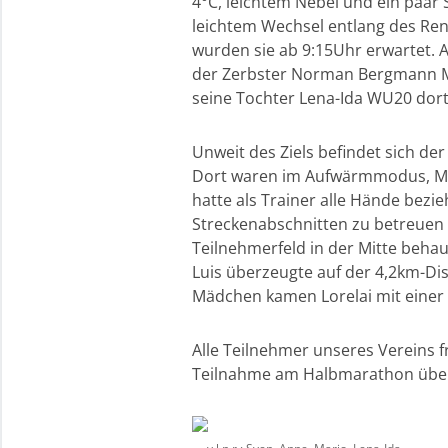
4°C, leichtem Nebel und ein paa
leichtem Wechsel entlang des Renn
wurden sie ab 9:15Uhr erwartet. A
der Zerbster Norman Bergmann M4
seine Tochter Lena-Ida WU20 dor
Unweit des Ziels befindet sich de
Dort waren im Aufwärmmodus, Mik
hatte als Trainer alle Hände bezie
Streckenabschnitten zu betreuen 
Teilnehmerfeld in der Mitte beha
Luis überzeugte auf der 4,2km-Dis
Mädchen kamen Lorelai mit einer Z
Alle Teilnehmer unseres Vereins f
Teilnahme am Halbmarathon über 