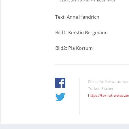
v.l.n.r.: Sven, Anne, Mario, Lena-Ida
Text: Anne Handrich
Bild1: Kerstin Bergmann
Bild2: Pia Kortum
Dieser Artikel wurde ve
Torben Fischer
https://tsv-rot-weiss-ze