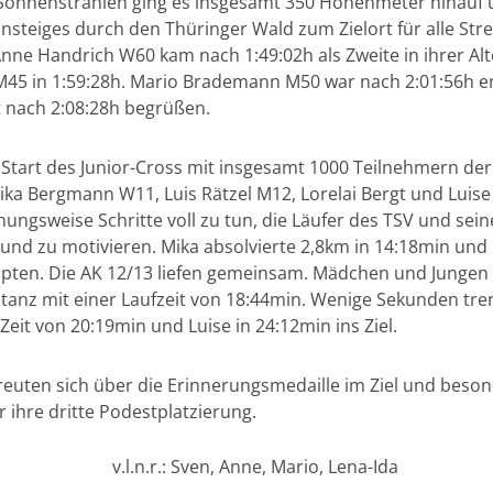
r Sonnenstrahlen ging es insgesamt 350 Höhenmeter hinauf
steiges durch den Thüringer Wald zum Zielort für alle Str
nne Handrich W60 kam nach 1:49:02h als Zweite in ihrer Alte
5 in 1:59:28h. Mario Brademann M50 war nach 2:01:56h erf
t nach 2:08:28h begrüßen.
r Start des Junior-Cross mit insgesamt 1000 Teilnehmern der 
a Bergmann W11, Luis Rätzel M12, Lorelai Bergt und Luise
hungsweise Schritte voll zu tun, die Läufer des TSV und sei
und zu motivieren. Mika absolvierte 2,8km in 14:18min und
upten. Die AK 12/13 liefen gemeinsam. Mädchen und Jungen l
tanz mit einer Laufzeit von 18:44min. Wenige Sekunden tren
eit von 20:19min und Luise in 24:12min ins Ziel.
reuten sich über die Erinnerungsmedaille im Ziel und beson
ihre dritte Podestplatzierung.