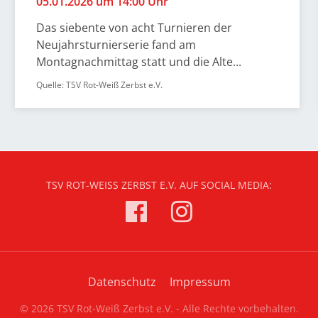
05.01.2026 um 14:00 Uhr
Das siebente von acht Turnieren der
Neujahrsturnierserie fand am
Montagnachmittag statt und die Alte...
Quelle: TSV Rot-Weiß Zerbst e.V.
TSV ROT-WEISS ZERBST E.V. AUF SOCIAL MEDIA:
Datenschutz
Impressum
© 2026 TSV Rot-Weiß Zerbst e.V. - Alle Rechte vorbehalten.