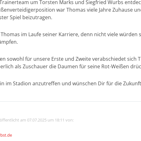
Trainerteam um Torsten Marks und Siegfried Wurbs entdec
ßenverteidigerposition war Thomas viele Jahre Zuhause und 
er Spiel beizutragen.
homas im Laufe seiner Karriere, denn nicht viele würden 
ämpfen.
n sowohl für unsere Erste und Zweite verabschiedet sich T
herlich als Zuschauer die Daumen für seine Rot-Weißen drü
in im Stadion anzutreffen und wünschen Dir für die Zukunft 
röffentlicht am 07.07.2025 um 18:11 von:
rbst.de