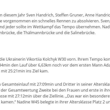
n diesem Jahr Sven Handrich, Steffen Gruner, Anne Handrich
lle vorgenommen ein schnelles Rennen zu absolvieren. Sven,
d jeder sollte im Wettkampf das Tempo übernehmen. Nadine
enbrücke, die Thälmannbrücke und die Salinebrücke.
 die Ukrainerin Vikortiia Kolchyk W30 vorn. Ihrem Tempo kon
 24:34min den Lauf über 6,63km noch vor dem ersten Mann 
mit 25:21min ins Ziel kam.
 Gesamteinlauf mit 27:09min und Dritter in seiner Alterskla
n der Gesamtwertung Zweite bei den Frauen und erste in ihr
klasse mit 27:12min über die Ziellinie. „Das war ein besonde
kamen.“ Nadine W45 belegte in ihrer Altersklasse Platz 2 un