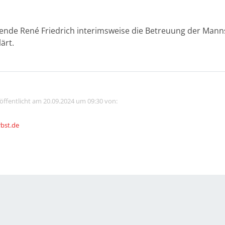
e René Friedrich interimsweise die Betreuung der Mannsc
ärt.
röffentlicht am 20.09.2024 um 09:30 von:
rbst.de