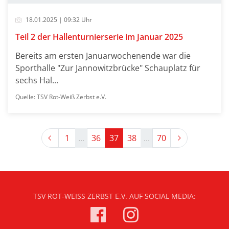
18.01.2025 | 09:32 Uhr
Teil 2 der Hallenturnierserie im Januar 2025
Bereits am ersten Januarwochenende war die
Sporthalle "Zur Jannowitzbrücke" Schauplatz für
sechs Hal...
Quelle: TSV Rot-Weiß Zerbst e.V.
Previous
Next
1
...
36
37
38
...
70
TSV ROT-WEISS ZERBST E.V. AUF SOCIAL MEDIA: