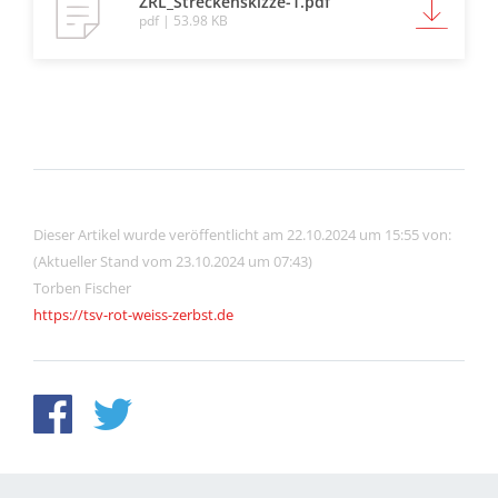
ZRL_Streckenskizze-1.pdf
pdf | 53.98 KB
Dieser Artikel wurde veröffentlicht am 22.10.2024 um 15:55 von:
(Aktueller Stand vom 23.10.2024 um 07:43)
Torben Fischer
https://tsv-rot-weiss-zerbst.de