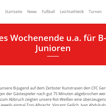
Startseite
News
Fußball
Leichtathletik
Turnen
es Wochenende u.a. für B-
Junioren
 unsere B-Jugend auf dem Zerbster Kunstrasen den CFC Ger
gen der Gästespieler nach gut 75 Minuten abgebrochen wer
is zum Abbruch zeigten unsere Rot-Weißen eine überzeugend
 jeweils einmal Toni Albrecht, Vincent Geilich, Ivan Abdulr